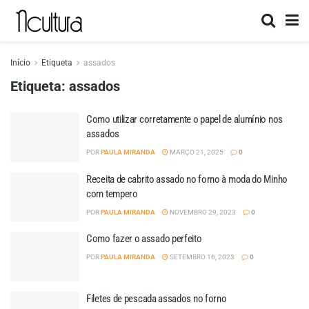
Início
Etiqueta
assados
Etiqueta:
assados
Como utilizar corretamente o papel de alumínio nos
assados
POR
PAULA MIRANDA
MARÇO 21, 2025
0
Receita de cabrito assado no forno à moda do Minho
com tempero
POR
PAULA MIRANDA
NOVEMBRO 29, 2023
0
Como fazer o assado perfeito
POR
PAULA MIRANDA
SETEMBRO 16, 2023
0
Filetes de pescada assados no forno