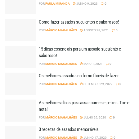
POR
PAULA MIRANDA
JUNHO 9, 2023
0
Como fazer assados suculentos e saborosos!
POR
MÁRCIO MAGALHÃES
AGOSTO 28, 2021
0
15 dicas essenciais para um assado suculento e
saboroso!
POR
MÁRCIO MAGALHÃES
MAIO 1, 2021
0
Os melhores assados no forno fáceis de fazer
POR
MÁRCIO MAGALHÃES
SETEMBRO 29, 2022
0
As melhores dicas para assar carnes e peixes. Tome
nota!
POR
MÁRCIO MAGALHÃES
JULHO 29, 2020
0
3 receitas de assados memoráveis
POR
MÁRCIO MAGALHÃES
JUNHO 17, 2020
0