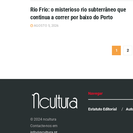
Rio Frio: o misterioso rio subterrâneo que
continua a correr por baixo do Porto
AGOSTO 5, 2026
1
2
Navegar
Estatuto Editorial
Aut
© 2024 ncultura
Contacte-nos em
info@ncultura.pt