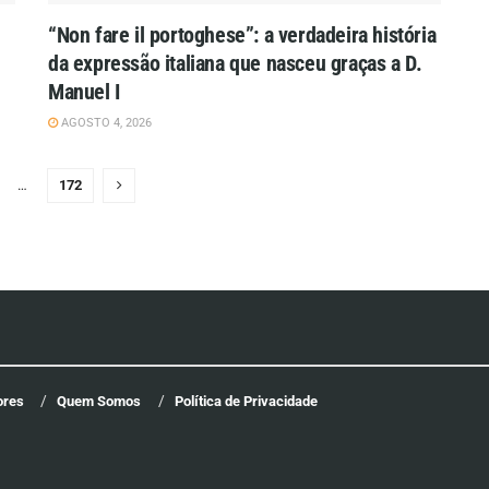
“Non fare il portoghese”: a verdadeira história
da expressão italiana que nasceu graças a D.
Manuel I
AGOSTO 4, 2026
…
172
ores
Quem Somos
Política de Privacidade