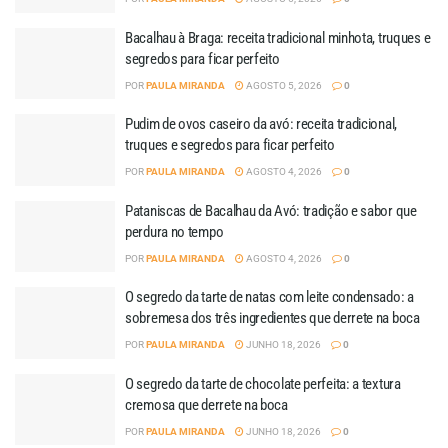
Bacalhau à Braga: receita tradicional minhota, truques e
segredos para ficar perfeito
POR
PAULA MIRANDA
AGOSTO 5, 2026
0
Pudim de ovos caseiro da avó: receita tradicional,
truques e segredos para ficar perfeito
POR
PAULA MIRANDA
AGOSTO 4, 2026
0
Pataniscas de Bacalhau da Avó: tradição e sabor que
perdura no tempo
POR
PAULA MIRANDA
AGOSTO 4, 2026
0
O segredo da tarte de natas com leite condensado: a
sobremesa dos três ingredientes que derrete na boca
POR
PAULA MIRANDA
JUNHO 18, 2026
0
O segredo da tarte de chocolate perfeita: a textura
cremosa que derrete na boca
POR
PAULA MIRANDA
JUNHO 18, 2026
0