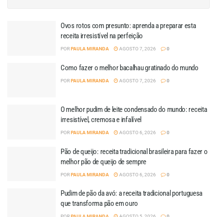
Ovos rotos com presunto: aprenda a preparar esta
receita irresistível na perfeição
POR
PAULA MIRANDA
AGOSTO 7, 2026
0
Como fazer o melhor bacalhau gratinado do mundo
POR
PAULA MIRANDA
AGOSTO 7, 2026
0
O melhor pudim de leite condensado do mundo: receita
irresistível, cremosa e infalível
POR
PAULA MIRANDA
AGOSTO 6, 2026
0
Pão de queijo: receita tradicional brasileira para fazer o
melhor pão de queijo de sempre
POR
PAULA MIRANDA
AGOSTO 6, 2026
0
Pudim de pão da avó: a receita tradicional portuguesa
que transforma pão em ouro
POR
PAULA MIRANDA
AGOSTO 5, 2026
0