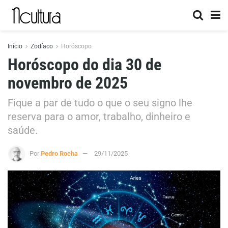
Início
Zodíaco
Horóscopo
Horóscopo do dia 30 de
novembro de 2025
Fique a par de tudo o que o seu signo lhe
reserva para o amor, trabalho, dinheiro e
saúde.
Por
Pedro Rocha
29/11/2025