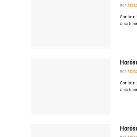
POR
PEDR
Confie no
oportuni
Horósc
POR
PEDR
Confie no
oportuni
Horósc