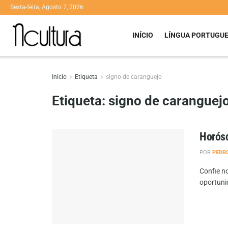
Sexta-feira, Agosto 7, 2026
INÍCIO
LÍNGUA PORTUGU
Início
Etiqueta
signo de caranguejo
Etiqueta:
signo de caranguej
Horósc
POR
PEDR
Confie no
oportuni