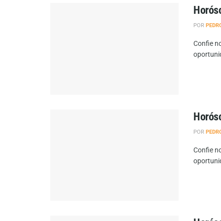
Horósc
POR
PEDR
Confie no
oportuni
Horósc
POR
PEDR
Confie no
oportuni