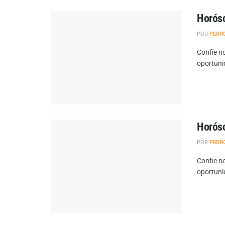
Horósc
POR
PEDR
Confie no
oportuni
Horósc
POR
PEDR
Confie no
oportuni