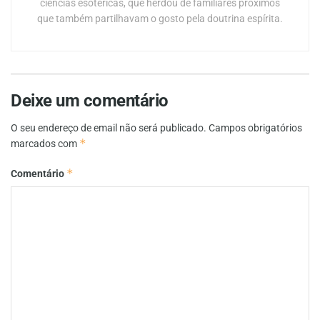
ciências esotéricas, que herdou de familiares próximos
que também partilhavam o gosto pela doutrina espírita.
Deixe um comentário
O seu endereço de email não será publicado.
Campos obrigatórios
*
marcados com
*
Comentário