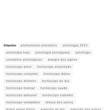
Etiquetas:
alinhamento planetário
astrologia 2025
astrologia hoje
astrologia portuguesa
astrólogo
conselhos astrológicos
energia dos signos
horóscopo amor
horóscopo atualizado
horóscopo completo
horóscopo diário
horóscopo dinheiro
horóscopo do dia
horóscopo mensal
horóscopo saúde
horóscopo semanal
horóscopo trabalho
horóscopo verdadeiro
leitura dos astros
mapa astral diário
previsão do dia
previsão dos astros