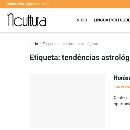
Quinta-feira, Agosto 6, 2026
INÍCIO
LÍNGUA PORTUGU
Início
Etiqueta
tendências astrológicas
Etiqueta:
tendências astrológ
Horósc
POR
PEDR
Confie no
oportuni