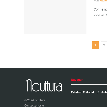
POR
PEDR
Confie no
oportuni
1
2
Navegar
Estatuto Editorial
Aut
© 2024 ncultura
Contacte-nos em