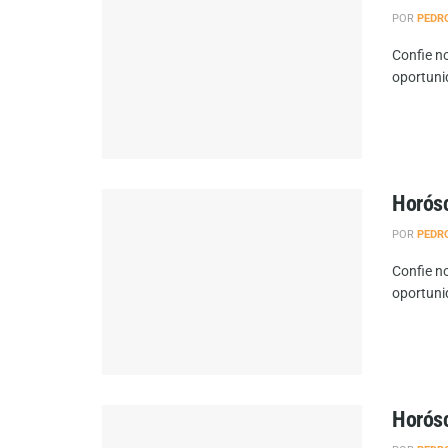
POR
PEDR
Confie no
oportuni
Horósc
POR
PEDR
Confie no
oportuni
Horósc