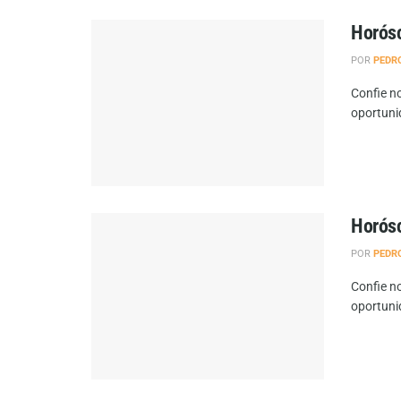
Horósc
POR
PEDR
Confie no
oportuni
Horósc
POR
PEDR
Confie no
oportuni