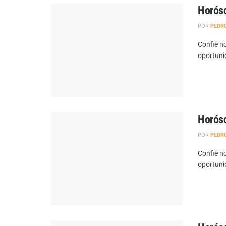
Horósc
POR
PEDR
Confie no
oportuni
Horósc
POR
PEDR
Confie no
oportuni