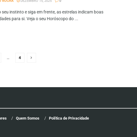
O ROCHA
DEZEMBRO 15, 2025
0
 seu instinto e siga em frente, as estrelas indicam boas
dades para si. Veja o seu Horóscopo do ...
…
4
ores
Quem Somos
Política de Privacidade