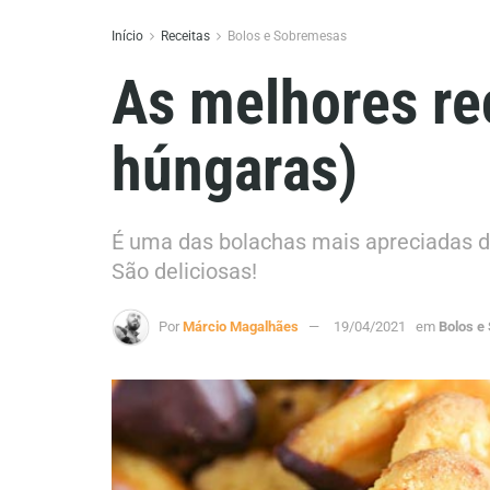
Início
Receitas
Bolos e Sobremesas
As melhores re
húngaras)
É uma das bolachas mais apreciadas d
São deliciosas!
Por
Márcio Magalhães
19/04/2021
em
Bolos e