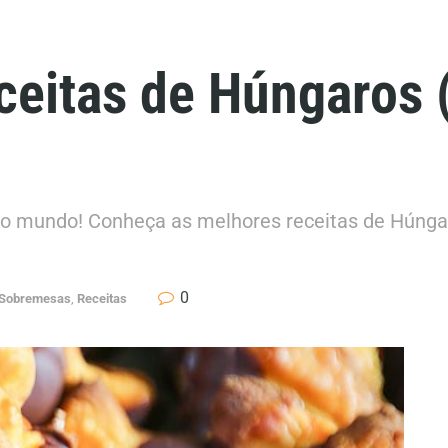
ceitas de Húngaros 
o mundo! Conheça as melhores receitas de Húngar
0
 Sobremesas
,
Receitas