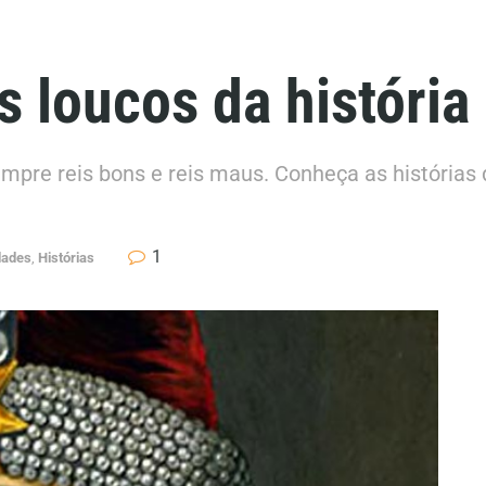
s loucos da história
mpre reis bons e reis maus. Conheça as histórias 
1
dades
,
Histórias