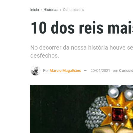
Início
Histórias
Curiosidades
10 dos reis mai
No decorrer da nossa história houve se
desfechos.
Por
Márcio Magalhães
20/04/2021
em
Curiosi