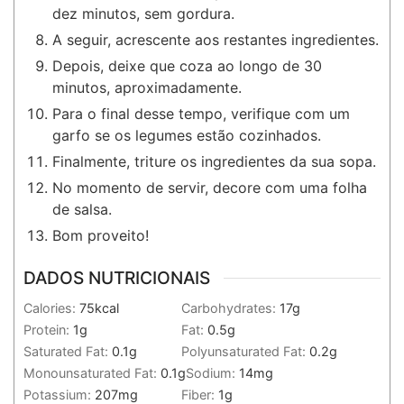
dez minutos, sem gordura.
A seguir, acrescente aos restantes ingredientes.
Depois, deixe que coza ao longo de 30
minutos, aproximadamente.
Para o final desse tempo, verifique com um
garfo se os legumes estão cozinhados.
Finalmente, triture os ingredientes da sua sopa.
No momento de servir, decore com uma folha
de salsa.
Bom proveito!
DADOS NUTRICIONAIS
Calories:
75
kcal
Carbohydrates:
17
g
Protein:
1
g
Fat:
0.5
g
Saturated Fat:
0.1
g
Polyunsaturated Fat:
0.2
g
Monounsaturated Fat:
0.1
g
Sodium:
14
mg
Potassium:
207
mg
Fiber:
1
g