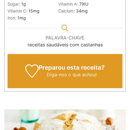
Sugar:
1
g
Vitamin A:
79
IU
Vitamin C:
15
mg
Calcium:
34
mg
Iron:
1
mg
PALAVRA-CHAVE
receitas saudáveis com castanhas
Preparou esta receita?
Diga-nos
o que achou!