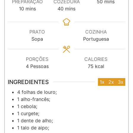
minutos
PREPARAÇÃO
COZEDURA
50
mins
minutos
minutos
10
mins
40
mins
PRATO
COZINHA
Sopa
Portuguesa
PORÇÕES
CALORIES
4
Pessoas
75
kcal
INGREDIENTES
1x
2x
3x
4
folhas
de louro;
1
alho-francês;
1
cebola;
1
curgete;
1
dente
de alho;
1
talo
de aipo;