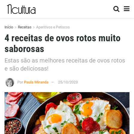
Início
Receitas
Aperitivos e Petiscos
4 receitas de ovos rotos muito
saborosas
Estas são as melhores receitas de ovos rotos
e são deliciosas!
Por
Paula Miranda
25/10/2023