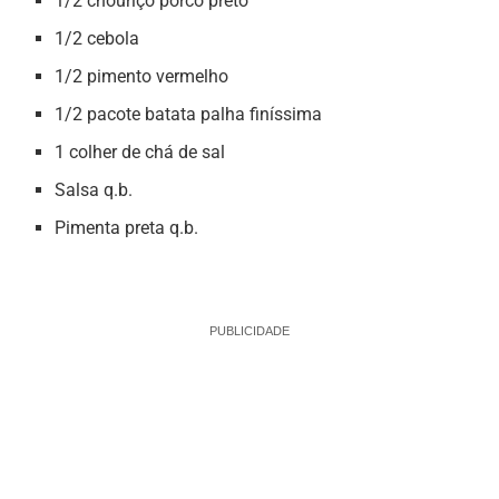
1/2 chouriço porco preto
1/2 cebola
1/2 pimento vermelho
1/2 pacote batata palha finíssima
1 colher de chá de sal
Salsa q.b.
Pimenta preta q.b.
PUBLICIDADE