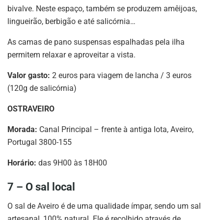
bivalve. Neste espaço, também se produzem amêijoas,
lingueirão, berbigão e até salicórnia…
As camas de pano suspensas espalhadas pela ilha
permitem relaxar e aproveitar a vista.
Valor gasto:
2 euros para viagem de lancha / 3 euros
(120g de salicórnia)
OSTRAVEIRO
Morada:
Canal Principal – frente à antiga lota, Aveiro,
Portugal 3800-155
Horário:
das 9H00 às 18H00
7 – O sal local
O sal de Aveiro é de uma qualidade ímpar, sendo um sal
artesanal, 100% natural. Ele é recolhido através de