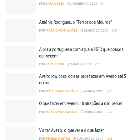
POR
SARA COSTA
JANEIRO 19, 2023
1
Antónia Rodrigues, o “Terror dos Mouros”
POR
MÁRCIO MAGALHÃES
MARÇO 25, 2025
0
A praia portuguesa com água a 25ºC que poucos
conhecem!
POR
SARA COSTA
MAIO 21, 2022
1
Aveiro low cost: coisas para fazer em Aveiro até 5
euros
POR
MÁRCIO MAGALHÃES
ABRIL 6, 2021
0
O que fazer em Aveiro: 10 atrações a não perder
POR
MÁRCIO MAGALHÃES
ABRIL 2, 2021
0
Visitar Aveiro: o que ver e o que fazer
POR
TERESA SANTOS
OUTUBRO 20, 2019
0