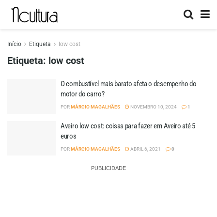
Início
Etiqueta
low cost
Etiqueta:
low cost
O combustível mais barato afeta o desempenho do
motor do carro?
POR
MÁRCIO MAGALHÃES
NOVEMBRO 10, 2024
1
Aveiro low cost: coisas para fazer em Aveiro até 5
euros
POR
MÁRCIO MAGALHÃES
ABRIL 6, 2021
0
PUBLICIDADE