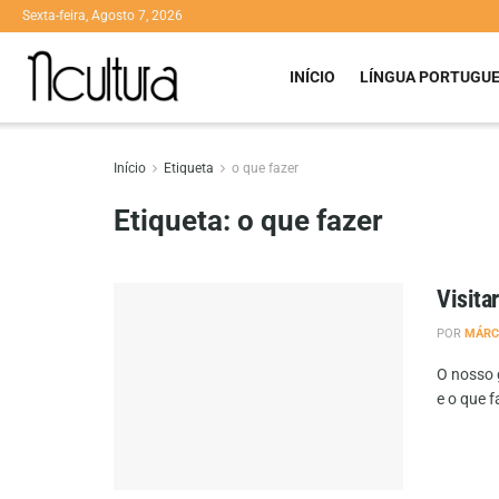
Sexta-feira, Agosto 7, 2026
INÍCIO
LÍNGUA PORTUGU
Início
Etiqueta
o que fazer
Etiqueta:
o que fazer
Visita
POR
MÁRC
O nosso g
e o que f