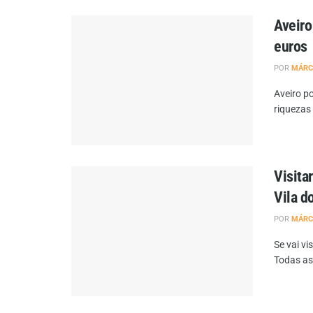
Aveiro
euros
POR
MÁRC
Aveiro p
riquezas 
Visita
Vila d
POR
MÁRC
Se vai vi
Todas as