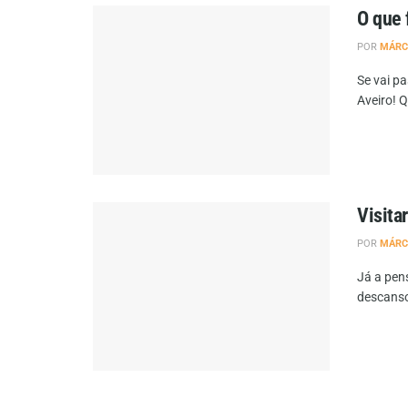
O que 
POR
MÁRC
Se vai pa
Aveiro! Q
Visita
POR
MÁRC
Já a pen
descanso.