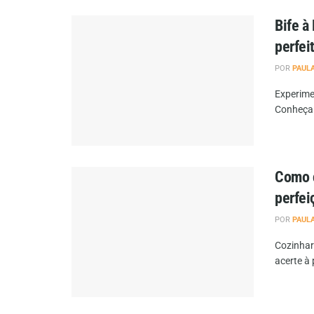
Bife à
perfei
POR
PAUL
Experime
Conheça a
Como c
perfei
POR
PAUL
Cozinhar
acerte à 