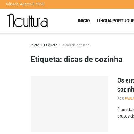
Sábado, Agosto 8, 2026
INÍCIO
LÍNGUA PORTUGU
Início
Etiqueta
dicas de cozinha
Etiqueta:
dicas de cozinha
Os err
cozinh
POR
PAUL
É um dos
pratos de