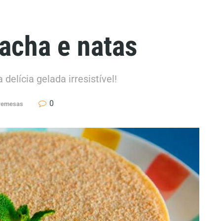
lacha e natas
delícia gelada irresistível!
0
bremesas