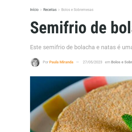
Início
Receitas
Bolos e Sobremesas
Semifrio de bo
Este semifrio de bolacha e natas é uma 
Por
Paula Miranda
27/05/2023
em
Bolos e So