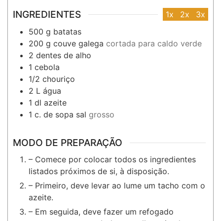
INGREDIENTES
1x
2x
3x
500
g
batatas
200
g
couve galega
cortada para caldo verde
2
dentes
de alho
1
cebola
1/2
chouriço
2
L
água
1
dl
azeite
1
c. de sopa
sal
grosso
MODO DE PREPARAÇÃO
– Comece por colocar todos os ingredientes
listados próximos de si, à disposição.
– Primeiro, deve levar ao lume um tacho com o
azeite.
– Em seguida, deve fazer um refogado