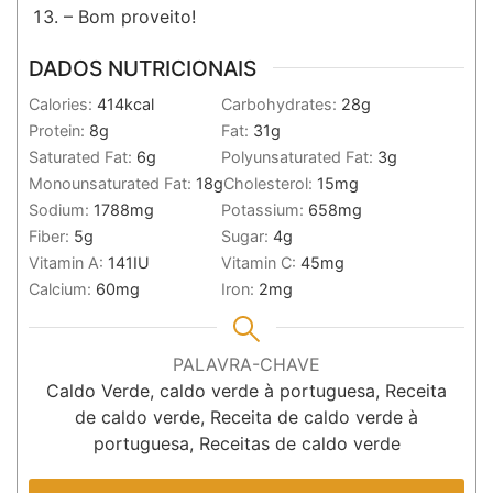
– Bom proveito!
DADOS NUTRICIONAIS
Calories:
414
kcal
Carbohydrates:
28
g
Protein:
8
g
Fat:
31
g
Saturated Fat:
6
g
Polyunsaturated Fat:
3
g
Monounsaturated Fat:
18
g
Cholesterol:
15
mg
Sodium:
1788
mg
Potassium:
658
mg
Fiber:
5
g
Sugar:
4
g
Vitamin A:
141
IU
Vitamin C:
45
mg
Calcium:
60
mg
Iron:
2
mg
PALAVRA-CHAVE
Caldo Verde, caldo verde à portuguesa, Receita
de caldo verde, Receita de caldo verde à
portuguesa, Receitas de caldo verde