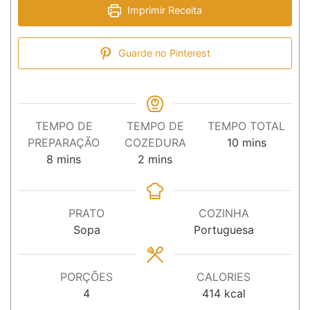
Imprimir Receita
Guarde no Pinterest
TEMPO DE
TEMPO DE
TEMPO TOTAL
minutos
PREPARAÇÃO
COZEDURA
10
mins
minutos
minutos
8
mins
2
mins
PRATO
COZINHA
Sopa
Portuguesa
PORÇÕES
CALORIES
4
414
kcal