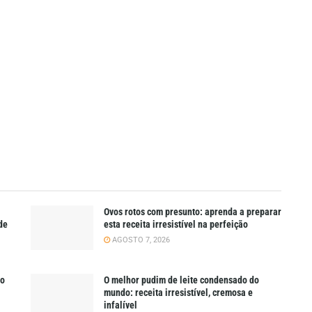
Ovos rotos com presunto: aprenda a preparar
de
esta receita irresistível na perfeição
AGOSTO 7, 2026
do
O melhor pudim de leite condensado do
mundo: receita irresistível, cremosa e
infalível