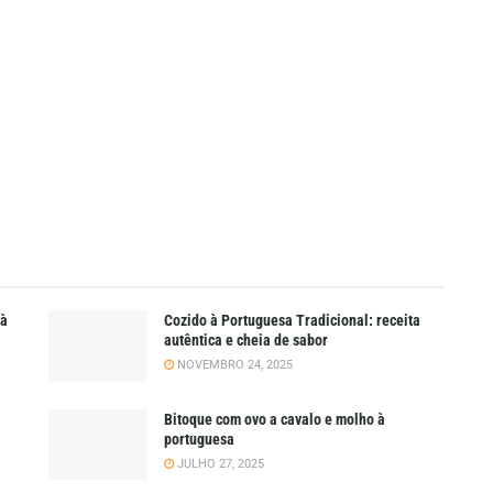
 à
Cozido à Portuguesa Tradicional: receita
autêntica e cheia de sabor
NOVEMBRO 24, 2025
Bitoque com ovo a cavalo e molho à
portuguesa
JULHO 27, 2025