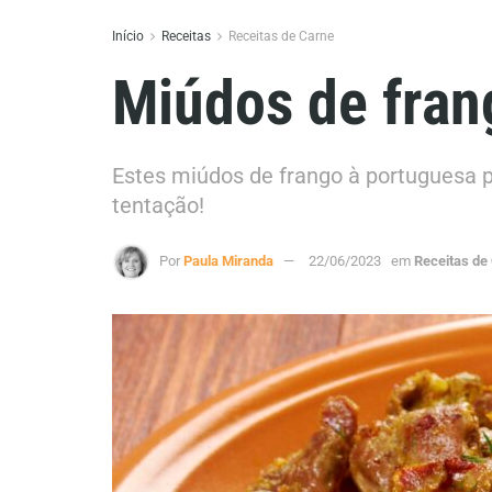
Início
Receitas
Receitas de Carne
Miúdos de fran
Estes miúdos de frango à portuguesa 
tentação!
Por
Paula Miranda
22/06/2023
em
Receitas de