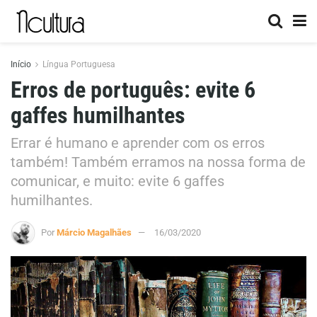
Início
Língua Portuguesa
Erros de português: evite 6
gaffes humilhantes
Errar é humano e aprender com os erros
também! Também erramos na nossa forma de
comunicar, e muito: evite 6 gaffes
humilhantes.
Por
Márcio Magalhães
16/03/2020