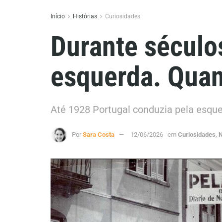
Início
Histórias
Curiosidades
Durante século
esquerda. Quan
Até 1928 Portugal conduzia pela esque
Por
Sara Costa
12/06/2026
em
Curiosidades
,
N