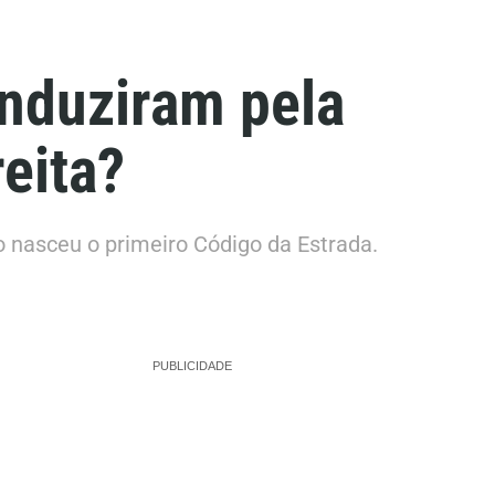
nduziram pela
eita?
 nasceu o primeiro Código da Estrada.
PUBLICIDADE