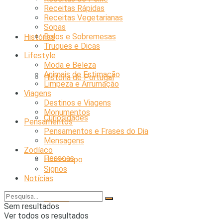
Receitas Rápidas
Receitas Vegetarianas
Sopas
Bolos e Sobremesas
Histórias
Truques e Dicas
Lifestyle
Moda e Beleza
Animais de Estimação
História de Portugal
Limpeza e Arrumação
Viagens
Destinos e Viagens
Monumentos
Curiosidades
Pensamentos
Pensamentos e Frases do Dia
Mensagens
Zodíaco
Pessoas
Horóscopo
Signos
Notícias
Opinião
Sem resultados
Ver todos os resultados