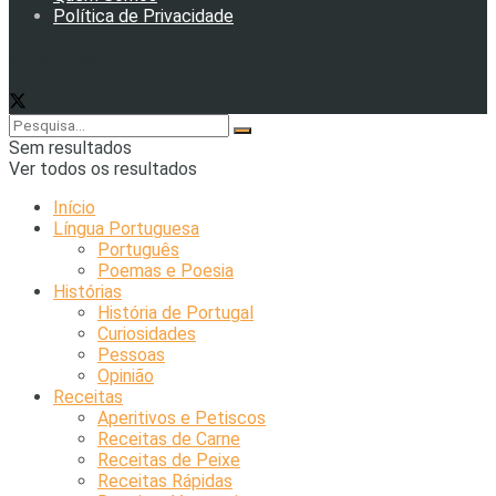
Política de Privacidade
Siga-nos
Sem resultados
Ver todos os resultados
Início
Língua Portuguesa
Português
Poemas e Poesia
Histórias
História de Portugal
Curiosidades
Pessoas
Opinião
Receitas
Aperitivos e Petiscos
Receitas de Carne
Receitas de Peixe
Receitas Rápidas