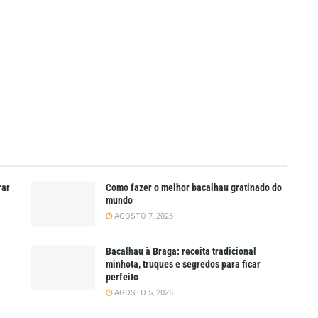
rar
Como fazer o melhor bacalhau gratinado do
mundo
AGOSTO 7, 2026
Bacalhau à Braga: receita tradicional
minhota, truques e segredos para ficar
perfeito
AGOSTO 5, 2026