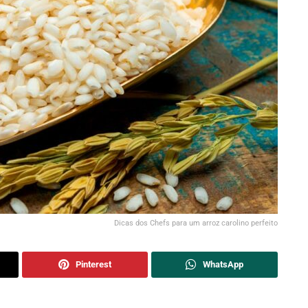
Dicas dos Chefs para um arroz carolino perfeito
Pinterest
WhatsApp