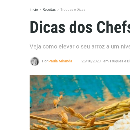
Início
Receitas
Truques e Dicas
Dicas dos Chefs
Veja como elevar o seu arroz a um nív
Por
Paula Miranda
26/10/2023
em
Truques e D