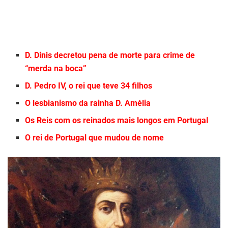
D. Dinis decretou pena de morte para crime de
“merda na boca”
D. Pedro IV, o rei que teve 34 filhos
O lesbianismo da rainha D. Amélia
Os Reis com os reinados mais longos em Portugal
O rei de Portugal que mudou de nome