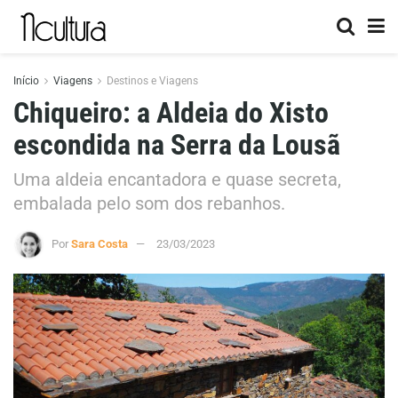
Início
Viagens
Destinos e Viagens
Chiqueiro: a Aldeia do Xisto
escondida na Serra da Lousã
Uma aldeia encantadora e quase secreta,
embalada pelo som dos rebanhos.
Por
Sara Costa
23/03/2023