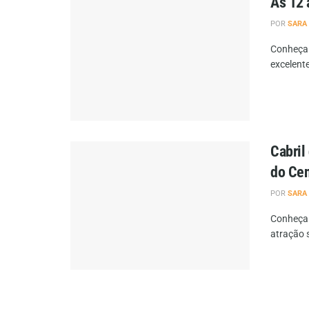
As 12 
POR
SARA
Conheça 
excelente
Cabril
do Cen
POR
SARA
Conheça 
atração s