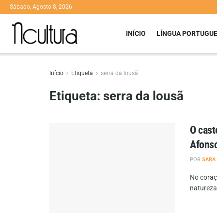
Sábado, Agosto 8, 2026
INÍCIO
LÍNGUA PORTUGU
Início
Etiqueta
serra da lousã
Etiqueta:
serra da lousã
O cast
Afonso
POR
SARA
No coraç
natureza 