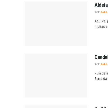
Aldeia
POR
SARA
Aqui vai
muitas at
Candal
POR
SARA
Fuja da 
Serra da