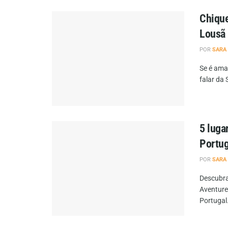
Chique
Lousã
POR
SARA
Se é ama
falar da 
5 luga
Portug
POR
SARA
Descubra
Aventure
Portugal.