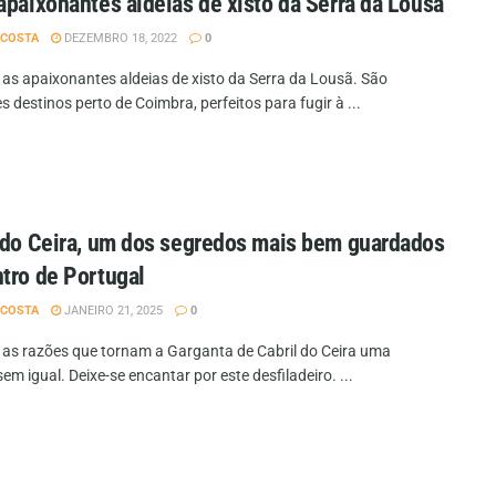
apaixonantes aldeias de xisto da Serra da Lousã
 COSTA
DEZEMBRO 18, 2022
0
as apaixonantes aldeias de xisto da Serra da Lousã. São
s destinos perto de Coimbra, perfeitos para fugir à ...
 do Ceira, um dos segredos mais bem guardados
tro de Portugal
 COSTA
JANEIRO 21, 2025
0
as razões que tornam a Garganta de Cabril do Ceira uma
em igual. Deixe-se encantar por este desfiladeiro. ...