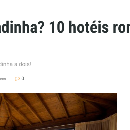
dinha? 10 hotéis r
padinha a dois!
0
gens