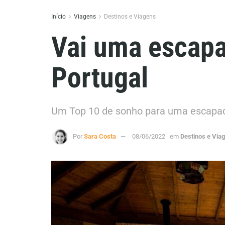
Início
Viagens
Destinos e Viagens
Vai uma escapa
Portugal
Um Top 10 de sonho para uma esca
Por
Sara Costa
08/06/2022
em
Destinos e Via