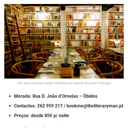
Um dos maiores hotéis literários do mundo fica em Portugal
Morada: Rua D. João d’Ornelas – Óbidos
Contactos: 262 959 217 /
bookme@theliteraryman.pt
Preços: desde 85€ p/ noite