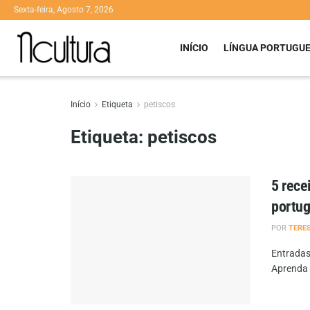
Sexta-feira, Agosto 7, 2026
INÍCIO
LÍNGUA PORTUGU
Início
Etiqueta
petiscos
Etiqueta:
petiscos
5 rece
portu
POR
TERE
Entradas
Aprenda 