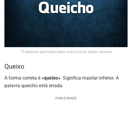
15 palavras que todos falam mas poucos sabem escrever
Queixo
A forma correta é
«queixo»
. Significa maxilar inferior. A
palavra queicho está errada.
PUBLICIDADE