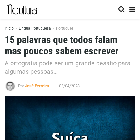
Início
Língua Portuguesa
Português
15 palavras que todos falam
mas poucos sabem escrever
A ortografia pode ser um grande desafio para
algumas pessoas…
Por
José Ferreira
02/04/2023