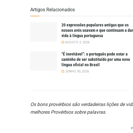
Artigos Relacionados
20 expressões populares antigas que os
nossos avós usavam e que continuam a da
vida à língua portuguesa
AGOSTO 2, 2026
“É inevitável”: o português pode estar a
caminho de ser substituído por uma nova
língua oficial no Brasil
JUNHO 30, 2026
Os bons provérbios são verdadeiras lições de vi
melhores Provérbios sobre palavras.
P