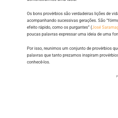
Os bons provérbios são verdadeiras lições de vid
acompanhando sucessivas gerações. São “fórmul
efeito rápido, como os purgantes” (
José Sarama
poucas palavras expressar uma ideia de uma fo
Por isso, reunimos um conjunto de provérbios q
palavras que tanto prezamos inspiram provérbios
conhecê-los.
P