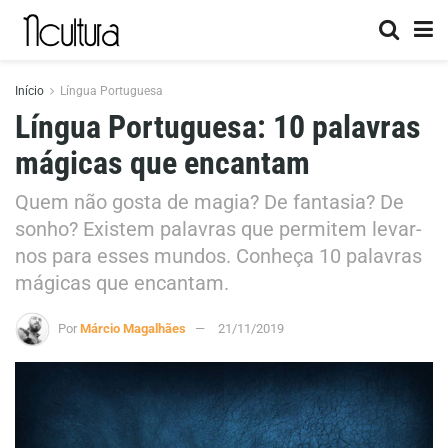
Início
Língua Portuguesa
Língua Portuguesa: 10 palavras
mágicas que encantam
Quem não gosta de magia? De fantasia? De
sonho? Existem palavras que permitem levar-
nos para esses mundos. Conheça 10 palavras
mágicas que encantam.
Por
Márcio Magalhães
21/11/2019