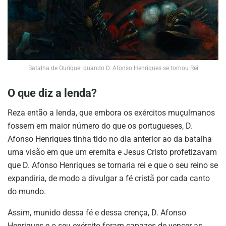
Batalha de Ourique: quando D. Afonso Henriques se tornou Rei
O que diz a lenda?
Reza então a lenda, que embora os exércitos muçulmanos
fossem em maior número do que os portugueses, D.
Afonso Henriques tinha tido no dia anterior ao da batalha
uma visão em que um eremita e Jesus Cristo profetizavam
que D. Afonso Henriques se tornaria rei e que o seu reino se
expandiria, de modo a divulgar a fé cristã por cada canto
do mundo.
Assim, munido dessa fé e dessa crença, D. Afonso
Henriques e o seu exército foram capazes de vencer as