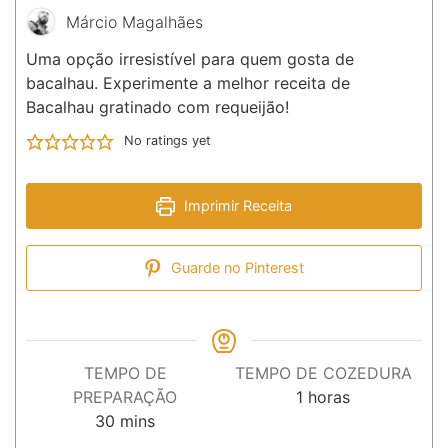
Márcio Magalhães
Uma opção irresistível para quem gosta de
bacalhau. Experimente a melhor receita de
Bacalhau gratinado com requeijão!
No ratings yet
Imprimir Receita
Guarde no Pinterest
TEMPO DE
TEMPO DE COZEDURA
hora
PREPARAÇÃO
1
horas
minutos
30
mins