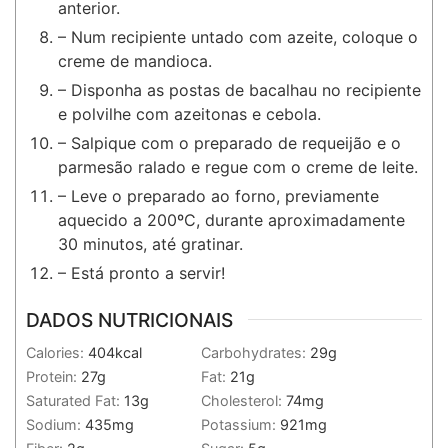
anterior.
– Num recipiente untado com azeite, coloque o
creme de mandioca.
– Disponha as postas de bacalhau no recipiente
e polvilhe com azeitonas e cebola.
– Salpique com o preparado de requeijão e o
parmesão ralado e regue com o creme de leite.
– Leve o preparado ao forno, previamente
aquecido a 200ºC, durante aproximadamente
30 minutos, até gratinar.
– Está pronto a servir!
DADOS NUTRICIONAIS
Calories:
404
kcal
Carbohydrates:
29
g
Protein:
27
g
Fat:
21
g
Saturated Fat:
13
g
Cholesterol:
74
mg
Sodium:
435
mg
Potassium:
921
mg