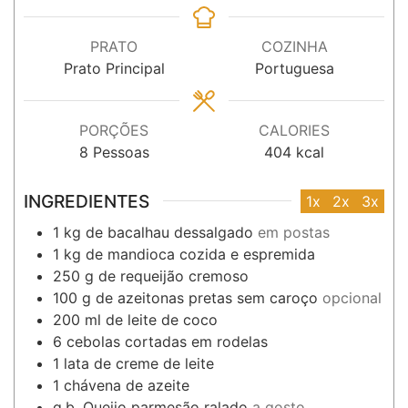
PRATO
COZINHA
Prato Principal
Portuguesa
PORÇÕES
CALORIES
8
Pessoas
404
kcal
INGREDIENTES
1x
2x
3x
1
kg
de bacalhau dessalgado
em postas
1
kg
de mandioca cozida e espremida
250
g
de requeijão cremoso
100
g
de azeitonas pretas sem caroço
opcional
200
ml
de leite de coco
6
cebolas cortadas em rodelas
1
lata
de creme de leite
1
chávena
de azeite
q.b.
Queijo parmesão ralado
a gosto