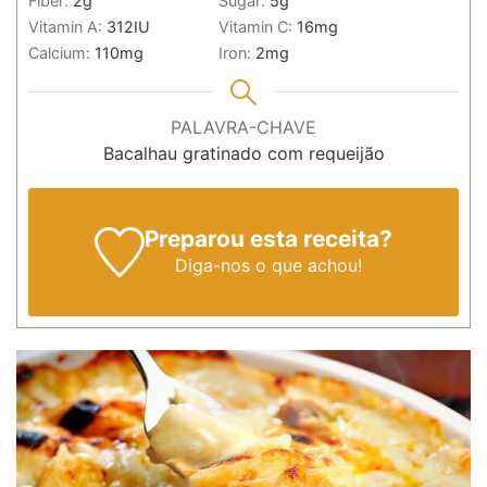
Fiber:
2
g
Sugar:
5
g
Vitamin A:
312
IU
Vitamin C:
16
mg
Calcium:
110
mg
Iron:
2
mg
PALAVRA-CHAVE
Bacalhau gratinado com requeijão
Preparou esta receita?
Diga-nos
o que achou!