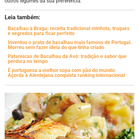
outros legumes da sua preferência.
Leia também:
Bacalhau à Braga: receita tradicional minhota, truques
e segredos para ficar perfeito
Inventou o prato de bacalhau mais famoso de Portugal.
Morreu sem fazer ideia do que tinha criado
Pataniscas de Bacalhau da Avó: tradição e sabor que
perdura no tempo
É portuguesa a melhor sopa com pão do mundo:
Açorda à Alentejana conquista ranking internacional