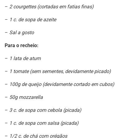
–
2 courgettes (cortadas em fatias finas)
–
1 c. de sopa de azeite
–
Sal a gosto
Para o recheio:
–
1 lata de atum
–
1 tomate (sem sementes, devidamente picado)
–
100g de queijo (devidamente cortado em cubos)
–
50g mozzarella
–
3 c. de sopa com cebola (picada)
–
1 c. de sopa com salsa (picada)
–
1/2 c. de chá com orégãos