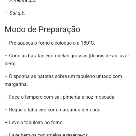
–
Pimenta q.b.
–
Sal q.b.
Modo de Preparação
– Pré-aqueça o forno e coloque-o a 180°C.
– Corte as batatas em rodelas grossas (depois de as lavar
bem).
– Disponha as batatas sobre um tabuleiro untado com
margarina.
– Faça o tempero com sal, pimenta e noz moscada.
– Regue o tabuleiro com margarina derretida.
– Leve o tabuleiro ao forno.
– Lave bem os cogumelos e reserve-os.