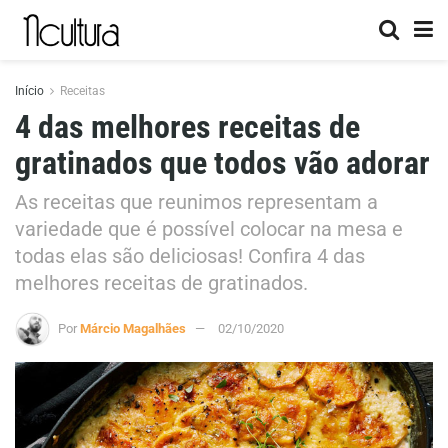
Início
Receitas
4 das melhores receitas de
gratinados que todos vão adorar
As receitas que reunimos representam a
variedade que é possível colocar na mesa e
todas elas são deliciosas! Confira 4 das
melhores receitas de gratinados.
Por
Márcio Magalhães
02/10/2020