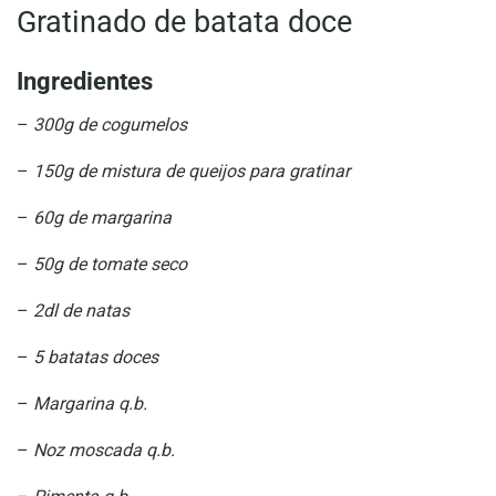
Gratinado de batata doce
Ingredientes
–
300g de cogumelos
–
150g de mistura de queijos para gratinar
–
60g de margarina
–
50g de tomate seco
–
2dl de natas
–
5 batatas doces
–
Margarina q.b.
–
Noz moscada q.b.