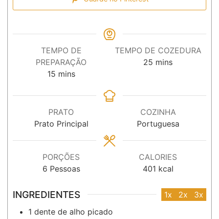
TEMPO DE
TEMPO DE COZEDURA
minutos
PREPARAÇÃO
25
mins
minutos
15
mins
PRATO
COZINHA
Prato Principal
Portuguesa
PORÇÕES
CALORIES
6
Pessoas
401
kcal
INGREDIENTES
1x
2x
3x
1
dente
de alho picado