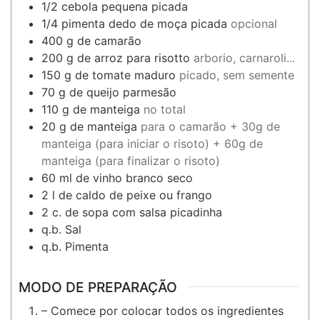
1/2
cebola pequena picada
1/4
pimenta dedo de moça picada
opcional
400
g
de camarão
200
g
de arroz para risotto
arborio, carnaroli...
150
g
de tomate maduro
picado, sem semente
70
g
de queijo parmesão
110
g
de manteiga
no total
20
g
de manteiga
para o camarão + 30g de
manteiga (para iniciar o risoto) + 60g de
manteiga (para finalizar o risoto)
60
ml
de vinho branco seco
2
l
de caldo de peixe ou frango
2
c. de sopa
com salsa picadinha
q.b.
Sal
q.b.
Pimenta
MODO DE PREPARAÇÃO
– Comece por colocar todos os ingredientes