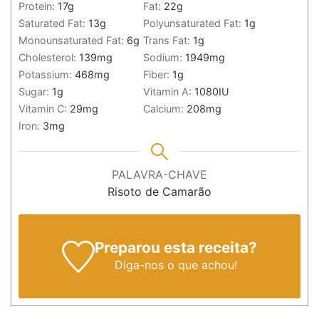
Protein:
17
g
Fat:
22
g
Saturated Fat:
13
g
Polyunsaturated Fat:
1
g
Monounsaturated Fat:
6
g
Trans Fat:
1
g
Cholesterol:
139
mg
Sodium:
1949
mg
Potassium:
468
mg
Fiber:
1
g
Sugar:
1
g
Vitamin A:
1080
IU
Vitamin C:
29
mg
Calcium:
208
mg
Iron:
3
mg
PALAVRA-CHAVE
Risoto de Camarão
Preparou esta receita?
Diga-nos
o que achou!