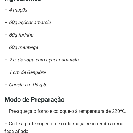
–
4 maçãs
–
60g açúcar amarelo
–
60g farinha
–
60g manteiga
–
2 c. de sopa com açúcar amarelo
–
1 cm de Gengibre
–
Canela em Pó q.b.
Modo de Preparação
– Pré-aqueça o forno e coloque-o à temperatura de 220ºC.
– Corte a parte superior de cada maçã, recorrendo a uma
faca afiada.