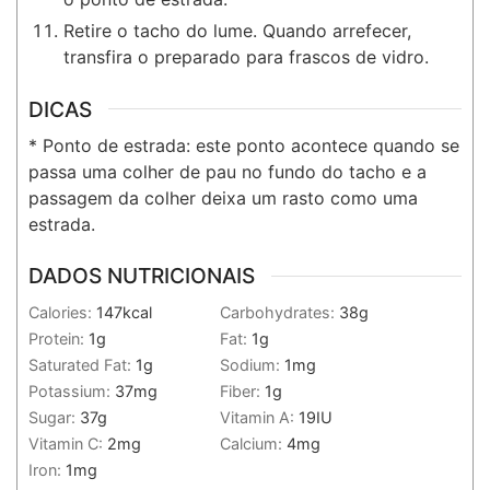
Retire o tacho do lume. Quando arrefecer,
transfira o preparado para frascos de vidro.
DICAS
* Ponto de estrada: este ponto acontece quando se
passa uma colher de pau no fundo do tacho e a
passagem da colher deixa um rasto como uma
estrada.
DADOS NUTRICIONAIS
Calories:
147
kcal
Carbohydrates:
38
g
Protein:
1
g
Fat:
1
g
Saturated Fat:
1
g
Sodium:
1
mg
Potassium:
37
mg
Fiber:
1
g
Sugar:
37
g
Vitamin A:
19
IU
Vitamin C:
2
mg
Calcium:
4
mg
Iron:
1
mg