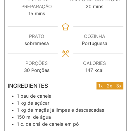
minutos
PREPARAÇÃO
20
mins
minutos
15
mins
PRATO
COZINHA
sobremesa
Portuguesa
PORÇÕES
CALORIES
30
Porções
147
kcal
INGREDIENTES
1x
2x
3x
1
pau
de canela
1
kg
de açúcar
1
kg
de maçãs já limpas e descascadas
150
ml
de água
1
c. de chá
de canela em pó