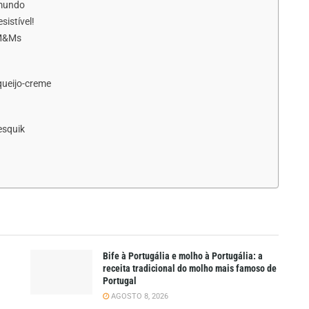
 mundo
sistível!
 M&Ms
queijo-creme
esquik
Bife à Portugália e molho à Portugália: a
receita tradicional do molho mais famoso de
Portugal
AGOSTO 8, 2026