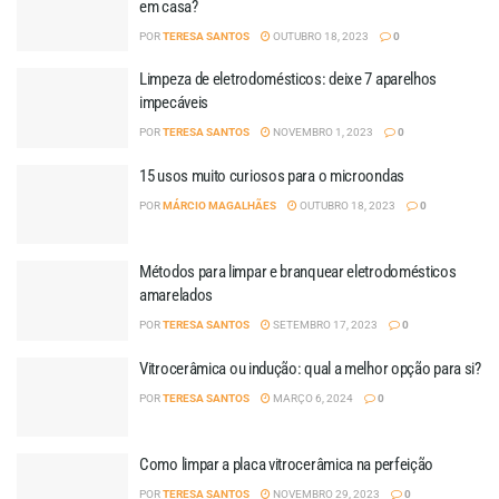
em casa?
POR
TERESA SANTOS
OUTUBRO 18, 2023
0
Limpeza de eletrodomésticos: deixe 7 aparelhos
impecáveis
POR
TERESA SANTOS
NOVEMBRO 1, 2023
0
15 usos muito curiosos para o microondas
POR
MÁRCIO MAGALHÃES
OUTUBRO 18, 2023
0
Métodos para limpar e branquear eletrodomésticos
amarelados
POR
TERESA SANTOS
SETEMBRO 17, 2023
0
Vitrocerâmica ou indução: qual a melhor opção para si?
POR
TERESA SANTOS
MARÇO 6, 2024
0
Como limpar a placa vitrocerâmica na perfeição
POR
TERESA SANTOS
NOVEMBRO 29, 2023
0