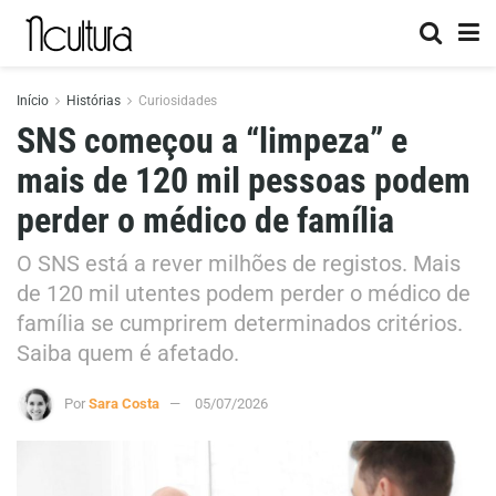
Início
Histórias
Curiosidades
SNS começou a “limpeza” e
mais de 120 mil pessoas podem
perder o médico de família
O SNS está a rever milhões de registos. Mais
de 120 mil utentes podem perder o médico de
família se cumprirem determinados critérios.
Saiba quem é afetado.
Por
Sara Costa
05/07/2026