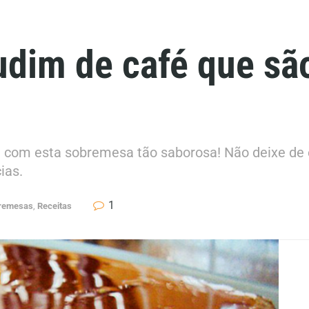
udim de café que sã
se com esta sobremesa tão saborosa! Não deixe de 
ias.
1
bremesas
,
Receitas