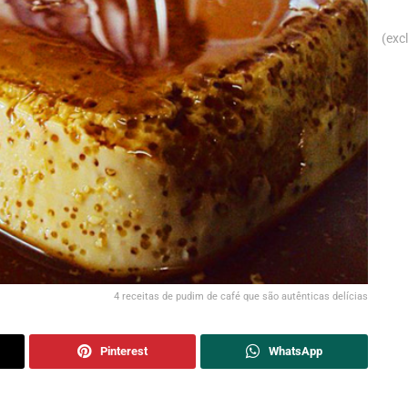
(exc
4 receitas de pudim de café que são autênticas delícias
Pinterest
WhatsApp