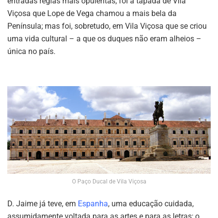
entradas régias mais opulentas; foi à tapada de Vila
Viçosa que Lope de Vega chamou a mais bela da
Península; mas foi, sobretudo, em Vila Viçosa que se criou
uma vida cultural – a que os duques não eram alheios –
única no país.
O Paço Ducal de Vila Viçosa
D. Jaime já teve, em
Espanha
, uma educação cuidada,
assumidamente voltada para as artes e para as letras; o