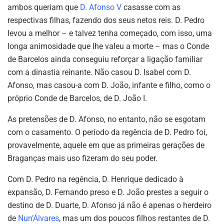
ambos queriam que
D. Afonso V
casasse com as
respectivas filhas, fazendo dos seus netos reis. D. Pedro
levou a melhor – e talvez tenha começado, com isso, uma
longa animosidade que lhe valeu a morte – mas o Conde
de Barcelos ainda conseguiu reforçar a ligação familiar
com a dinastia reinante. Não casou D. Isabel com D.
Afonso, mas casou-a com D. João, infante e filho, como o
próprio Conde de Barcelos, de D. João I.
As pretensões de D. Afonso, no entanto, não se esgotam
com o casamento. O período da regência de D. Pedro foi,
provavelmente, aquele em que as primeiras gerações de
Braganças mais uso fizeram do seu poder.
Com D. Pedro na regência, D. Henrique dedicado à
expansão, D. Fernando preso e D. João prestes a seguir o
destino de D. Duarte, D. Afonso já não é apenas o herdeiro
de
Nun’Álvares
, mas um dos poucos filhos restantes de D.