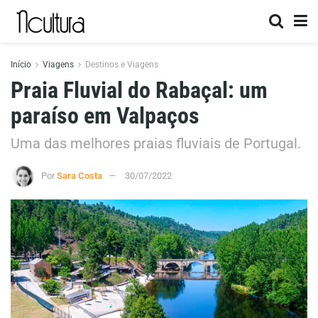
Início
Viagens
Destinos e Viagens
Praia Fluvial do Rabaçal: um
paraíso em Valpaços
Uma das melhores praias fluviais de Portugal.
Por
Sara Costa
30/07/2022