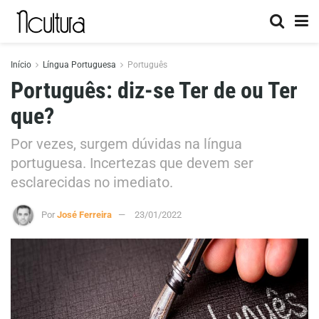
Início
Língua Portuguesa
Português
Português: diz-se Ter de ou Ter
que?
Por vezes, surgem dúvidas na língua
portuguesa. Incertezas que devem ser
esclarecidas no imediato.
Por
José Ferreira
23/01/2022