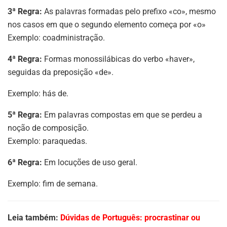
3ª
Regra:
As palavras formadas pelo prefixo «co», mesmo
nos casos em que o segundo elemento começa por «o»
Exemplo: coadministração.
4ª
Regra:
Formas monossilábicas do verbo «haver»,
seguidas da preposição «de».
Exemplo: hás de.
5ª Regra:
Em palavras compostas em que se perdeu a
noção de composição.
Exemplo: paraquedas.
6ª
Regra:
Em locuções de uso geral.
Exemplo: fim de semana.
Leia também:
Dúvidas de Português: procrastinar ou