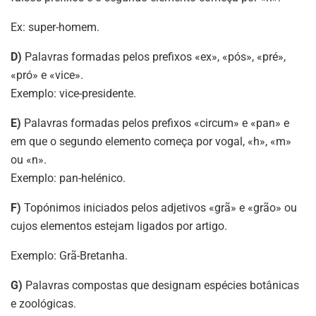
Ex: super-homem.
D)
Palavras formadas pelos prefixos «ex», «pós», «pré»,
«pró» e «vice».
Exemplo: vice-presidente.
E)
Palavras formadas pelos prefixos «circum» e «pan» e
em que o segundo elemento começa por vogal, «h», «m»
ou «n».
Exemplo: pan-helénico.
F)
Topónimos iniciados pelos adjetivos «grã» e «grão» ou
cujos elementos estejam ligados por artigo.
Exemplo: Grã-Bretanha.
G)
Palavras compostas que designam espécies botânicas
e zoológicas.