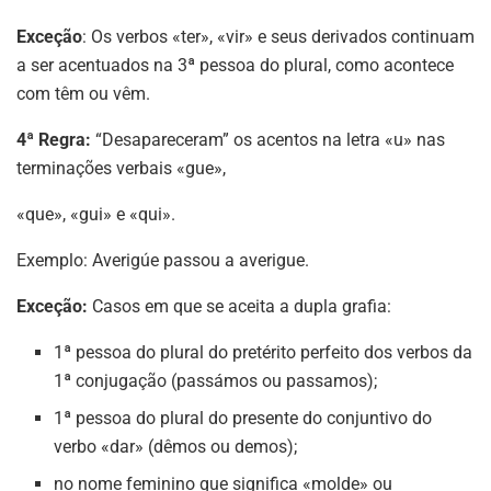
Exceção
: Os verbos «ter», «vir» e seus derivados continuam
a ser acentuados na 3ª pessoa do plural, como acontece
com têm ou vêm.
4ª Regra:
“Desapareceram” os acentos na letra «u» nas
terminações verbais «gue»,
«que», «gui» e «qui».
Exemplo: Averigúe passou a averigue.
Exceção:
Casos em que se aceita a dupla grafia:
1ª pessoa do plural do pretérito perfeito dos verbos da
1ª conjugação (passámos ou passamos);
1ª pessoa do plural do presente do conjuntivo do
verbo «dar» (dêmos ou demos);
no nome feminino que significa «molde» ou