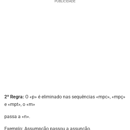
PUBLICIDADE
2ª Regra:
O «p» é eliminado nas sequências «mpc», «mpç»
e «mpt», o «m»
passa a «n».
Exemplo: Assumpção passou a assunção.