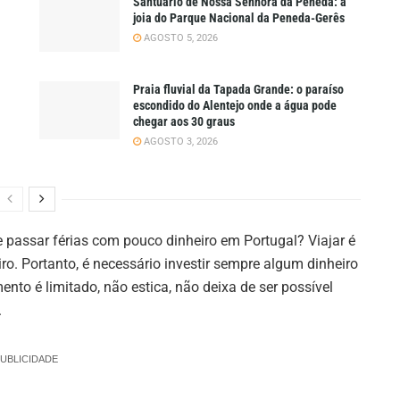
Santuário de Nossa Senhora da Peneda: a
joia do Parque Nacional da Peneda-Gerês
AGOSTO 5, 2026
Praia fluvial da Tapada Grande: o paraíso
escondido do Alentejo onde a água pode
chegar aos 30 graus
AGOSTO 3, 2026
 passar férias com pouco dinheiro em Portugal? Viajar é
o. Portanto, é necessário investir sempre algum dinheiro
o é limitado, não estica, não deixa de ser possível
.
UBLICIDADE