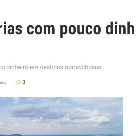
rias com pouco dinh
co dinheiro em destinos maravilhosos
3
gens