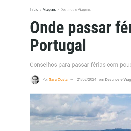
Início
Viagens
Destinos e Viagens
Onde passar fé
Portugal
Conselhos para passar férias com pou
Por
Sara Costa
21/02/2024
em
Destinos e Via