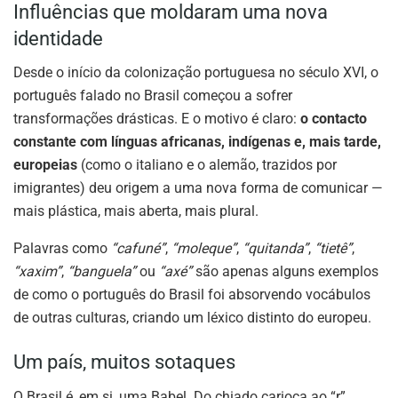
Influências que moldaram uma nova
identidade
Desde o início da colonização portuguesa no século XVI, o
português falado no Brasil começou a sofrer
transformações drásticas. E o motivo é claro:
o contacto
constante com línguas africanas, indígenas e, mais tarde,
europeias
(como o italiano e o alemão, trazidos por
imigrantes) deu origem a uma nova forma de comunicar —
mais plástica, mais aberta, mais plural.
Palavras como
“cafuné”
,
“moleque”
,
“quitanda”
,
“tietê”
,
“xaxim”
,
“banguela”
ou
“axé”
são apenas alguns exemplos
de como o português do Brasil foi absorvendo vocábulos
de outras culturas, criando um léxico distinto do europeu.
Um país, muitos sotaques
O Brasil é, em si, uma Babel. Do chiado carioca ao “r”