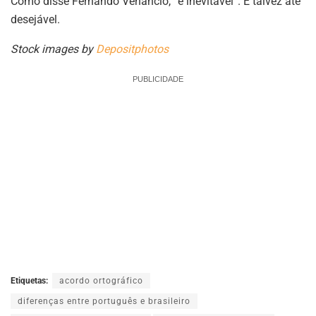
Como disse Fernando Venâncio, “é inevitável”. E talvez até
desejável.
Stock images by
Depositphotos
PUBLICIDADE
Etiquetas:
acordo ortográfico
diferenças entre português e brasileiro