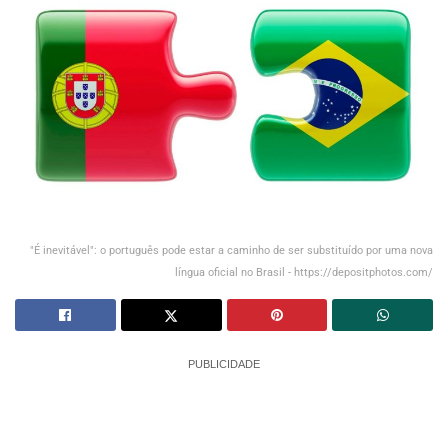
"É inevitável": o português pode estar a caminho de ser substituído por uma nova
língua oficial no Brasil - https://depositphotos.com/
PUBLICIDADE